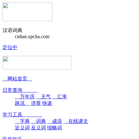
汉语词典
cidian.xpcha.com
定位中
网站首页
日常查询
万年历
天气
汇率
路况
违章
快递
学习工具
字典
词典
成语
在线课文
近义词
反义词
缩略词