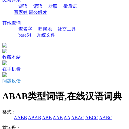
民俗娱乐
谜语
谚语
对联
歇后语
百家姓
周公解梦
其他查询
查名字
归属地
社交工具
base64
系统文件
收藏本站
在手机看
问题反馈
ABAB类型词语,在线汉语词典
格式：
AABB
ABAB
ABB
AAB
AA
ABAC
ABCC
AABC
首字母：