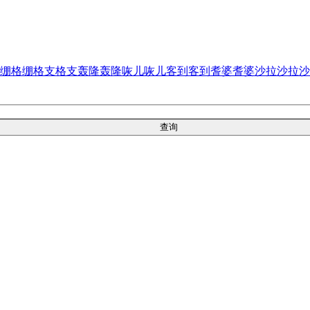
绷格绷
格支格支
轰隆轰隆
咴儿咴儿
客到客到
耆婆耆婆
沙拉沙拉
沙