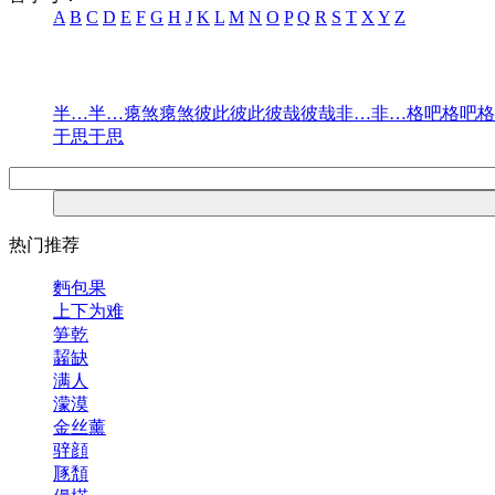
A
B
C
D
E
F
G
H
J
K
L
M
N
O
P
Q
R
S
T
X
Y
Z
半…半…
瘪煞瘪煞
彼此彼此
彼哉彼哉
非…非…
格吧格吧
格
于思于思
热门推荐
麪包果
上下为难
笋乾
齧缺
满人
濛漠
金丝薰
骍顔
豗頽