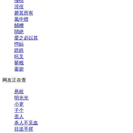
僈楛
淫侄
磬其所有
風中燈
餔糟
陗絶
爱之必以其
愕眎
踣鉄
吒叉
甖栰
銮旂
网友正在查
悬租
明光光
小吏
子个
歪人
杀人不见血
目送手挥