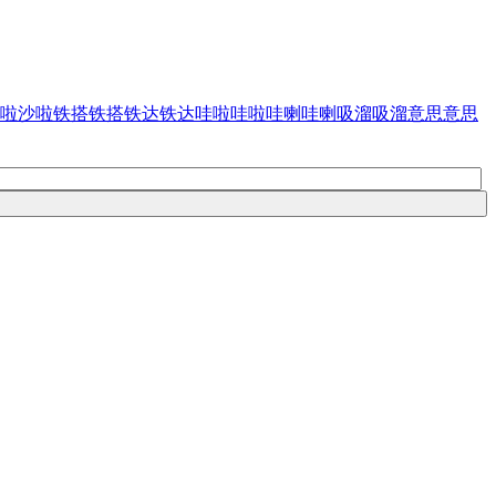
啦沙啦
铁搭铁搭
铁达铁达
哇啦哇啦
哇喇哇喇
吸溜吸溜
意思意思